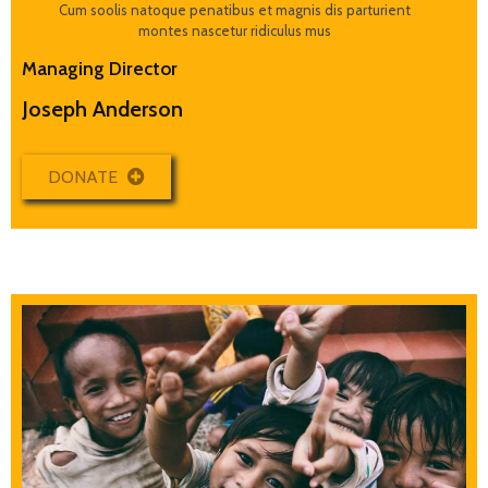
Cum soolis natoque penatibus et magnis dis parturient
montes nascetur ridiculus mus
Managing Director
Joseph Anderson
DONATE