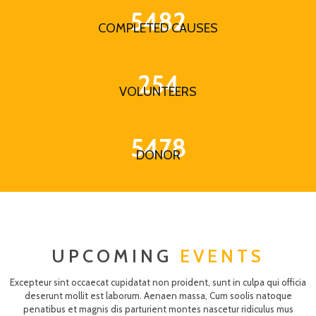
5482
COMPLETED CAUSES
254
VOLUNTEERS
5478
DONOR
UPCOMING
EVENTS
Excepteur sint occaecat cupidatat non proident, sunt in culpa qui officia
deserunt mollit est laborum. Aenaen massa, Cum soolis natoque
penatibus et magnis dis parturient montes nascetur ridiculus mus