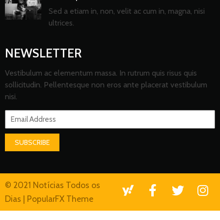
Sed a etiam in, non, velit ac cum in, magna, nisi
ultrices.
NEWSLETTER
Vestibulum ac elementum massa. In rutrum quis risus quis
sollicitudin. Pellentesque non eros ante placerat vestibulum
nisi.
SUBSCRIBE
© 2021 Notícias Todos os
Dias |
PopularFX Theme