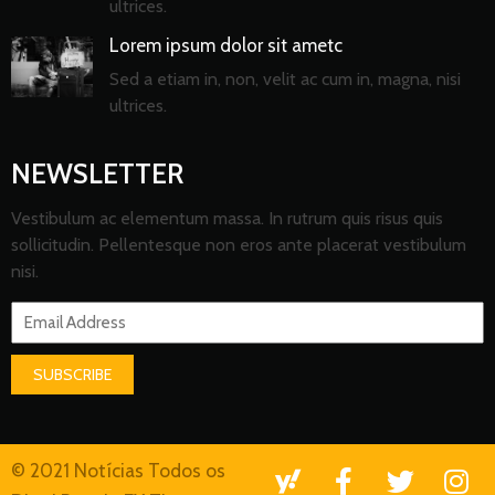
ultrices.
Lorem ipsum dolor sit ametc
Sed a etiam in, non, velit ac cum in, magna, nisi
ultrices.
NEWSLETTER
Vestibulum ac elementum massa. In rutrum quis risus quis
sollicitudin. Pellentesque non eros ante placerat vestibulum
nisi.
SUBSCRIBE
© 2021 Notícias Todos os