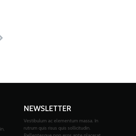
NEWSLETTER
Vestibulum ac elementum massa. In
rutrum quis risus quis sollicitudin.
in,
Pellentesque non eros ante placerat