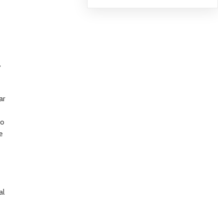
,
ar
co
e
al