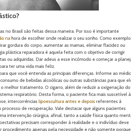
ástico?
cas no Brasil são feitas dessa maneira. Por isso é importante
ão na
hora de escolher onde realizar o seu sonho. Como exemplo
etirar gordura do corpo, aumentar as mamas, eliminar flacidez ou
ia plástica reparadora é aquela feita com o objetivo de corrigir
as ou adquiridas. Dar adeus a esse incômodo e começar a planej
para ter uma vida mais feliz.
ara que você entenda as principais diferenças. Informe ao médi
onsumo de bebidas alcoólicas ou outras substâncias para que el
 o melhor tratamento. O cigarro, além de reduzir a oxigenação do
ema respiratório. Desta forma, o paciente fica mais suscetível à
ose, intercorrências
lipoescultura antes e depois
referentes à
o processo de recuperação. Vale destacar que alguns pacientes
a intervenção cirúrgica, afinal, tanto a saúde física quanto ment
xpectativas precisam corresponder à realidade e o indivíduo deve
uer procedimento apenas pela necessidade e não somente porque