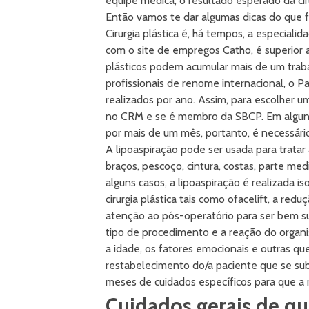
equipe médica, o resultado esperado da ci
Então vamos te dar algumas dicas do que f
Cirurgia plástica é, há tempos, a especiali
com o site de empregos Catho, é superior a
plásticos podem acumular mais de um trab
profissionais de renome internacional, o 
realizados por ano. Assim, para escolher um 
no CRM e se é membro da SBCP. Em alguns
por mais de um mês, portanto, é necessário
A lipoaspiração pode ser usada para tratar
braços, pescoço, cintura, costas, parte med
alguns casos, a lipoaspiração é realizada
cirurgia plástica tais como ofacelift, a red
atenção ao pós-operatório para ser bem su
tipo de procedimento e a reação do organis
a idade, os fatores emocionais e outras q
restabelecimento do/a paciente que se sub
meses de cuidados específicos para que a 
Cuidados gerais de q