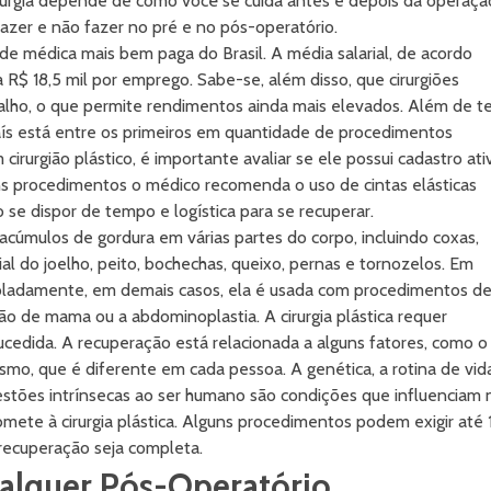
rurgia depende de como você se cuida antes e depois da operaçã
azer e não fazer no pré e no pós-operatório.
dade médica mais bem paga do Brasil. A média salarial, de acordo
 R$ 18,5 mil por emprego. Sabe-se, além disso, que cirurgiões
alho, o que permite rendimentos ainda mais elevados. Além de te
País está entre os primeiros em quantidade de procedimentos
cirurgião plástico, é importante avaliar se ele possui cadastro ati
 procedimentos o médico recomenda o uso de cintas elásticas
 se dispor de tempo e logística para se recuperar.
 acúmulos de gordura em várias partes do corpo, incluindo coxas,
ial do joelho, peito, bochechas, queixo, pernas e tornozelos. Em
 isoladamente, em demais casos, ela é usada com procedimentos d
ução de mama ou a abdominoplastia. A cirurgia plástica requer
cedida. A recuperação está relacionada a alguns fatores, como o
mo, que é diferente em cada pessoa. A genética, a rotina de vida
uestões intrínsecas ao ser humano são condições que influenciam 
mete à cirurgia plástica. Alguns procedimentos podem exigir até 
recuperação seja completa.
ualquer Pós-Operatório