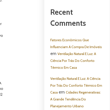
o.
Recent
Comments
r
vo
Fatores Econômicos Que
Influenciam A Compra De Imóveis
em
Ventilação Natural E Luz: A
Ciência Por Trás Do Conforto
e
Térmico Em Casa
Ventilação Natural E Luz: A Ciência
,
Por Trás Do Conforto Térmico Em
no
em
Casa
Cidades Regenerativas:
12
A Grande Tendência Do
Planejamento Urbano