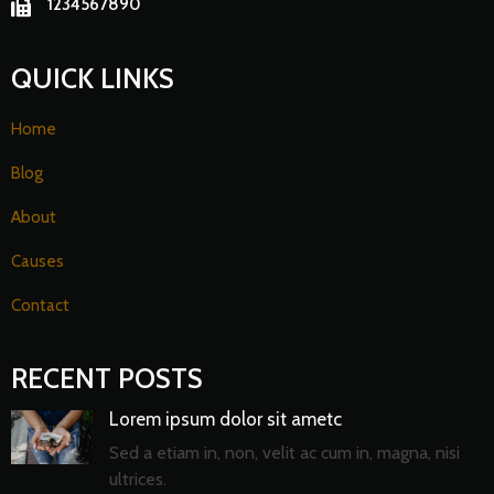
1234567890
QUICK LINKS
Home
Blog
About
Causes
Contact
RECENT POSTS
Lorem ipsum dolor sit ametc
Sed a etiam in, non, velit ac cum in, magna, nisi
ultrices.