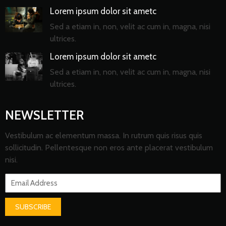
Lorem ipsum dolor sit ametc
Sed a etiam in, non, velit ac cum in, magna, nisi
ultrices.
Lorem ipsum dolor sit ametc
Sed a etiam in, non, velit ac cum in, magna, nisi
ultrices.
NEWSLETTER
Vestibulum ac elementum massa. In rutrum quis risus quis
sollicitudin. Pellentesque non eros ante placerat vestibulum
nisi.
SUBSCRIBE