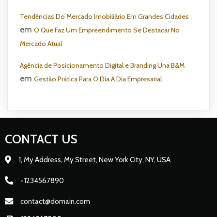
Tendências Do Mercado Imobiliário Em Grandes Cidades
em
O Que Faz Um Empreendimento Se Destacar No
Mercado Atual
Agência de Posicionamento Digital e Branding Una B&M
em
Gestão Prática Para O Dia A Dia Empresarial
CONTACT US
1, My Address, My Street, New York City, NY, USA
+1234567890
contact@domain.com