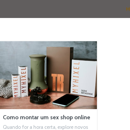
H
Como montar um sex shop online
Quando for a hora certa, explore novos