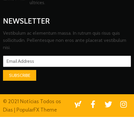
ultrices.
NEWSLETTER
Vestibulum ac elementum massa. In rutrum quis risus quis
sollicitudin. Pellentesque non eros ante placerat vestibulum
nisi.
SUBSCRIBE
© 2021 Notícias Todos os
Dias |
PopularFX Theme