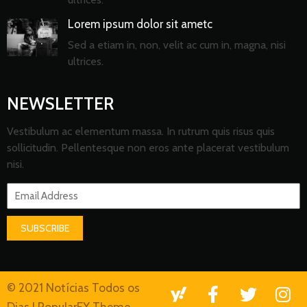
Lorem ipsum dolor sit ametc
Sed a etiam in, non, velit ac cum in, magna, nisi
ultrices.
NEWSLETTER
Vestibulum ac elementum massa. In rutrum quis risus quis
sollicitudin. Pellentesque non eros ante placerat vestibulum
nisi.
SUBSCRIBE
© 2021 Notícias Todos os
Dias |
PopularFX Theme