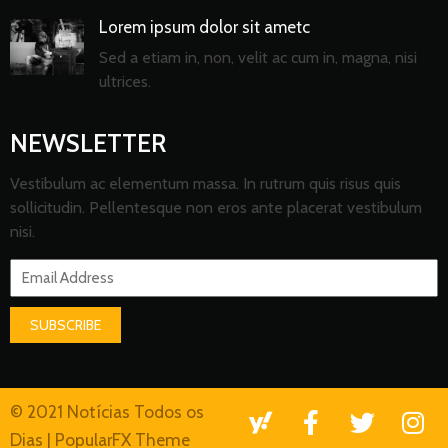
Lorem ipsum dolor sit ametc
Sed a etiam in, non, velit ac cum in, magna, nisi
ultrices.
NEWSLETTER
Vestibulum ac elementum massa. In rutrum quis risus quis
sollicitudin. Pellentesque non eros ante placerat vestibulum
nisi.
SUBSCRIBE
© 2021 Notícias Todos os
Dias |
PopularFX Theme