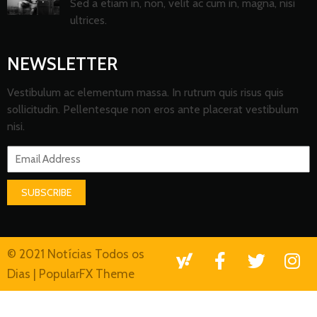
Sed a etiam in, non, velit ac cum in, magna, nisi
ultrices.
NEWSLETTER
Vestibulum ac elementum massa. In rutrum quis risus quis
sollicitudin. Pellentesque non eros ante placerat vestibulum
nisi.
SUBSCRIBE
© 2021 Notícias Todos os
Dias |
PopularFX Theme