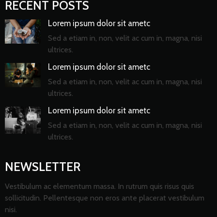
RECENT POSTS
Lorem ipsum dolor sit ametc
Sed a etiam in, non, velit ac cum in, magna, nisi
ultrices.
Lorem ipsum dolor sit ametc
Sed a etiam in, non, velit ac cum in, magna, nisi
ultrices.
Lorem ipsum dolor sit ametc
Sed a etiam in, non, velit ac cum in, magna, nisi
ultrices.
NEWSLETTER
Vestibulum ac elementum massa. In rutrum quis risus quis
sollicitudin. Pellentesque non eros ante placerat vestibulum
nisi.