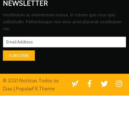
NEWSLETTER
Vestibulum ac elementum massa. In rutrum quis risus quis
sollicitudin. Pellentesque non eros ante placerat vestibulum
nisi.
SUBSCRIBE
© 2021 Notícias Todos os
Dias |
PopularFX Theme