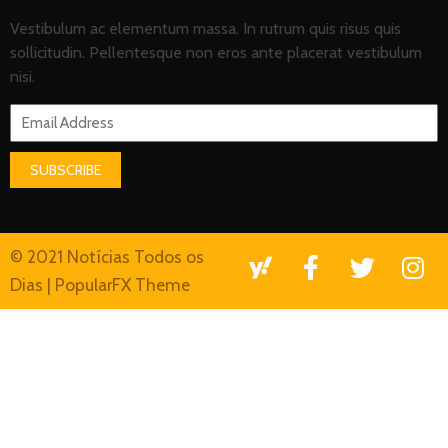
Vestibulum ac elementum massa. In rutrum quis risus quis
sollicitudin. Pellentesque non eros ante placerat vestibulum
nisi.
SUBSCRIBE
© 2021 Notícias Todos os
Dias |
PopularFX Theme