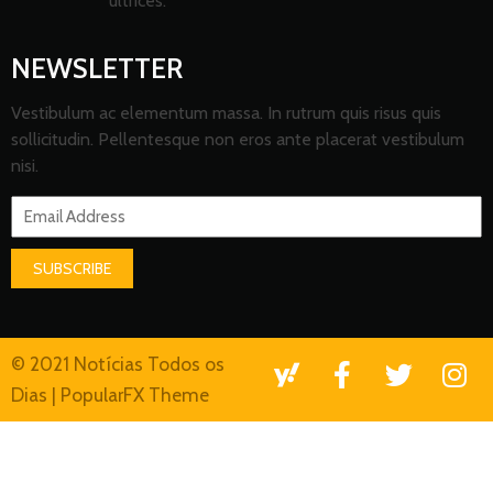
ultrices.
NEWSLETTER
Vestibulum ac elementum massa. In rutrum quis risus quis
sollicitudin. Pellentesque non eros ante placerat vestibulum
nisi.
SUBSCRIBE
© 2021 Notícias Todos os
Dias |
PopularFX Theme