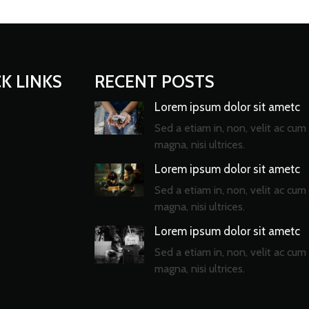
K LINKS
RECENT POSTS
Lorem ipsum dolor sit ametc
Sed a etiam in, non, velit ac cum 
magna, nisi ultrices.
Lorem ipsum dolor sit ametc
Sed a etiam in, non, velit ac cum 
magna, nisi ultrices.
Lorem ipsum dolor sit ametc
Sed a etiam in, non, velit ac cum 
magna, nisi ultrices.