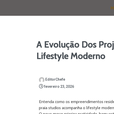
H
A Evolução Dos Proj
Lifestyle Moderno
EditorChefe
fevereiro 23, 2026
Entenda como os empreendimentos residen
praia studios acompanha o lifestyle moder
O novo morar prioriza praticidade, bem-est