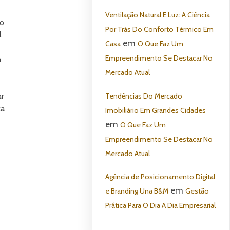
Ventilação Natural E Luz: A Ciência
eo
Por Trás Do Conforto Térmico Em
l
em
Casa
O Que Faz Um
Empreendimento Se Destacar No
a
Mercado Atual
Tendências Do Mercado
ar
za
Imobiliário Em Grandes Cidades
em
O Que Faz Um
Empreendimento Se Destacar No
Mercado Atual
Agência de Posicionamento Digital
em
e Branding Una B&M
Gestão
Prática Para O Dia A Dia Empresarial