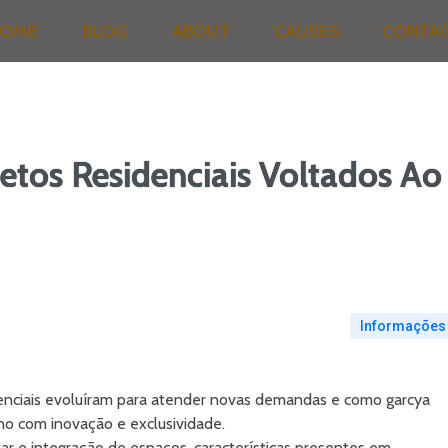
OME
BLOG
ABOUT
CAUSES
CONTA
etos Residenciais Voltados Ao
Informações
ciais evoluíram para atender novas demandas e como garcya
no com inovação e exclusividade.
ar e integração de espaços, características presentes em