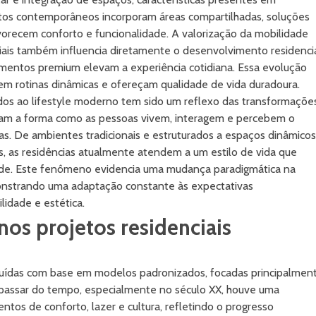
etos contemporâneos incorporam áreas compartilhadas, soluções
avorecem conforto e funcionalidade. A valorização da mobilidade
iais também influencia diretamente o desenvolvimento residencia
mentos premium elevam a experiência cotidiana. Essa evolução
m rotinas dinâmicas e ofereçam qualidade de vida duradoura.
ados ao lifestyle moderno tem sido um reflexo das transformaçõe
daram a forma como as pessoas vivem, interagem e percebem o
as. De ambientes tradicionais e estruturados a espaços dinâmicos
s, as residências atualmente atendem a um estilo de vida que
dade. Este fenômeno evidencia uma mudança paradigmática na
monstrando uma adaptação constante às expectativas
lidade e estética.
nos projetos residenciais
truídas com base em modelos padronizados, focadas principalmen
 passar do tempo, especialmente no século XX, houve uma
tos de conforto, lazer e cultura, refletindo o progresso