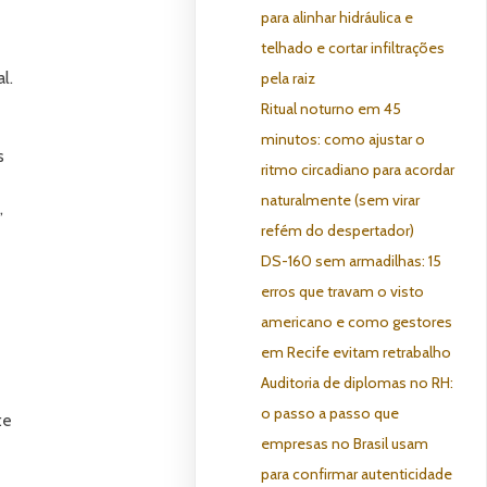
para alinhar hidráulica e
telhado e cortar infiltrações
l.
pela raiz
Ritual noturno em 45
minutos: como ajustar o
s
ritmo circadiano para acordar
naturalmente (sem virar
,
refém do despertador)
DS-160 sem armadilhas: 15
erros que travam o visto
americano e como gestores
em Recife evitam retrabalho
Auditoria de diplomas no RH:
o passo a passo que
te
empresas no Brasil usam
para confirmar autenticidade