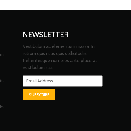
NEWSLETTER
Vestibulum ac elementum massa. In
rutrum quis risus quis sollicitudin.
in,
Pellentesque non eros ante placerat
vestibulum nisi.
in,
SUBSCRIBE
in,