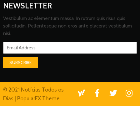
NEWSLETTER
Vestibulum ac elementum massa. In rutrum quis risus quis
sollicitudin. Pellentesque non eros ante placerat vestibulum
nisi.
SUBSCRIBE
© 2021 Notícias Todos os
Dias |
PopularFX Theme