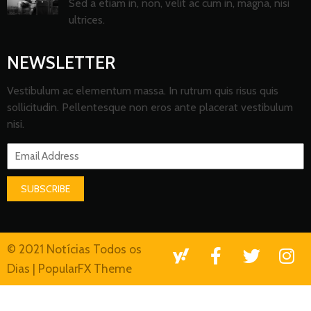
Sed a etiam in, non, velit ac cum in, magna, nisi
ultrices.
NEWSLETTER
Vestibulum ac elementum massa. In rutrum quis risus quis
sollicitudin. Pellentesque non eros ante placerat vestibulum
nisi.
SUBSCRIBE
© 2021 Notícias Todos os
Dias |
PopularFX Theme