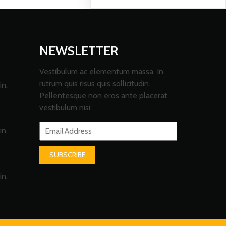
NEWSLETTER
Vestibulum ac elementum massa. In
rutrum quis risus quis sollicitudin.
in,
Pellentesque non eros ante placerat
vestibulum nisi.
in,
SUBSCRIBE
in,