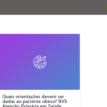
H
Quais orientações devem ser
dadas ao paciente obeso? BVS
Atenção Primária em Saúde