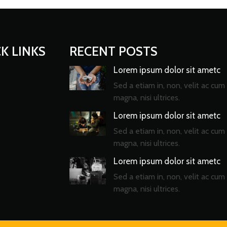
K LINKS
RECENT POSTS
Lorem ipsum dolor sit ametc
Sed a etiam in, non, velit ac cum 
magna, nisi ultrices.
Lorem ipsum dolor sit ametc
Sed a etiam in, non, velit ac cum 
magna, nisi ultrices.
Lorem ipsum dolor sit ametc
Sed a etiam in, non, velit ac cum 
magna, nisi ultrices.