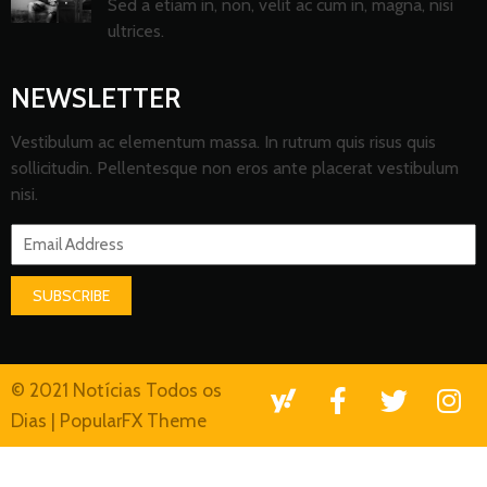
Sed a etiam in, non, velit ac cum in, magna, nisi
ultrices.
NEWSLETTER
Vestibulum ac elementum massa. In rutrum quis risus quis
sollicitudin. Pellentesque non eros ante placerat vestibulum
nisi.
SUBSCRIBE
© 2021 Notícias Todos os
Dias |
PopularFX Theme