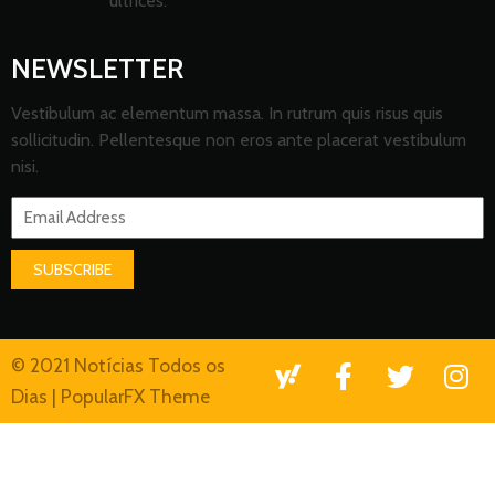
ultrices.
NEWSLETTER
Vestibulum ac elementum massa. In rutrum quis risus quis
sollicitudin. Pellentesque non eros ante placerat vestibulum
nisi.
SUBSCRIBE
© 2021 Notícias Todos os
Dias |
PopularFX Theme