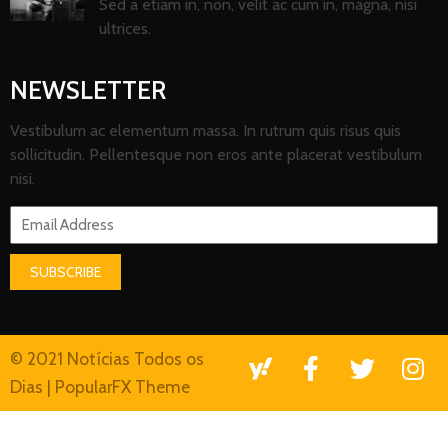
Sed a etiam in, non, velit ac cum in, magna, nisi
ultrices.
NEWSLETTER
Vestibulum ac elementum massa. In rutrum quis risus quis
sollicitudin. Pellentesque non eros ante placerat vestibulum
nisi.
SUBSCRIBE
© 2021 Notícias Todos os
Dias |
PopularFX Theme