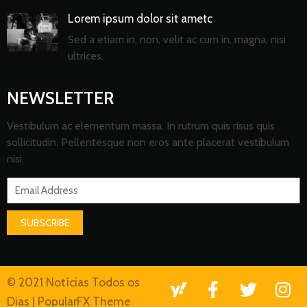
Lorem ipsum dolor sit ametc
Sed a etiam in, non, velit ac cum in, magna, nisi
ultrices.
NEWSLETTER
Vestibulum ac elementum massa. In rutrum quis risus quis
sollicitudin. Pellentesque non eros ante placerat vestibulum
nisi.
SUBSCRIBE
© 2021 Notícias Todos os
Dias |
PopularFX Theme