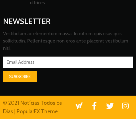
ultrices.
NEWSLETTER
Vestibulum ac elementum massa. In rutrum quis risus quis
sollicitudin. Pellentesque non eros ante placerat vestibulum
nisi.
SUBSCRIBE
© 2021 Notícias Todos os
Dias |
PopularFX Theme