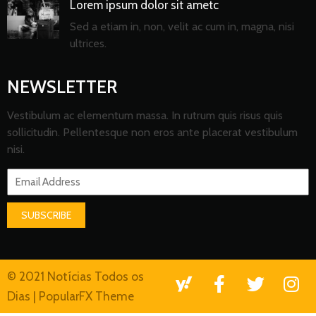
Lorem ipsum dolor sit ametc
Sed a etiam in, non, velit ac cum in, magna, nisi
ultrices.
NEWSLETTER
Vestibulum ac elementum massa. In rutrum quis risus quis
sollicitudin. Pellentesque non eros ante placerat vestibulum
nisi.
SUBSCRIBE
© 2021 Notícias Todos os
Dias |
PopularFX Theme