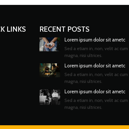
K LINKS
RECENT POSTS
Lorem ipsum dolor sit ametc
Sed a etiam in, non, velit ac cum 
magna, nisi ultrices.
Lorem ipsum dolor sit ametc
Sed a etiam in, non, velit ac cum 
magna, nisi ultrices.
Lorem ipsum dolor sit ametc
Sed a etiam in, non, velit ac cum 
magna, nisi ultrices.