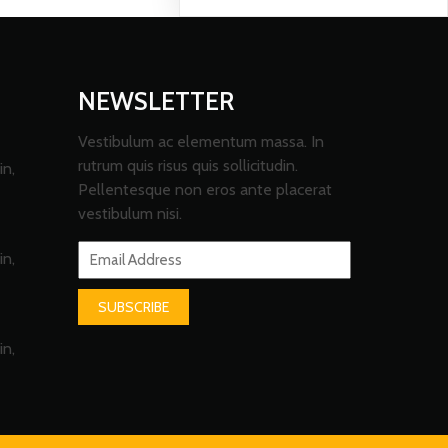
NEWSLETTER
Vestibulum ac elementum massa. In
rutrum quis risus quis sollicitudin.
in,
Pellentesque non eros ante placerat
vestibulum nisi.
in,
SUBSCRIBE
in,