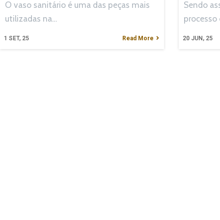
O vaso sanitário é uma das peças mais
Sendo ass
utilizadas na…
processo
1
SET, 25
Read More
20
JUN, 25