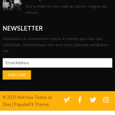
Sed a etiam in, non, velit ac cum in, magna, nisi
ultrices.
NEWSLETTER
Vestibulum ac elementum massa. In rutrum quis risus quis
sollicitudin. Pellentesque non eros ante placerat vestibulum
nisi.
SUBSCRIBE
© 2021 Notícias Todos os
Dias |
PopularFX Theme