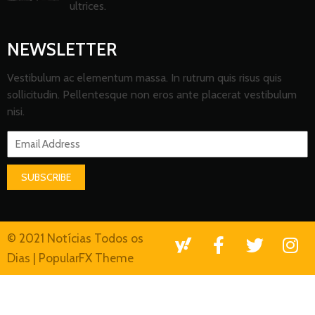
ultrices.
NEWSLETTER
Vestibulum ac elementum massa. In rutrum quis risus quis
sollicitudin. Pellentesque non eros ante placerat vestibulum
nisi.
SUBSCRIBE
© 2021 Notícias Todos os
Dias |
PopularFX Theme