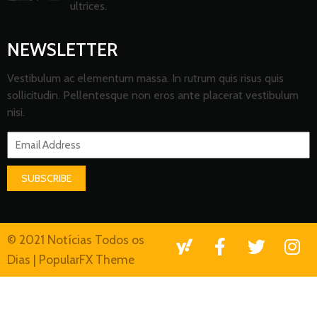
ultrices.
NEWSLETTER
Vestibulum ac elementum massa. In rutrum quis risus quis
sollicitudin. Pellentesque non eros ante placerat vestibulum
nisi.
SUBSCRIBE
© 2021 Notícias Todos os
Dias |
PopularFX Theme