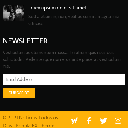
Lorem ipsum dolor sit ametc
Sed a etiam in, non, velit ac cum in, magna, nisi
ultrices.
NEWSLETTER
Vestibulum ac elementum massa. In rutrum quis risus quis
sollicitudin. Pellentesque non eros ante placerat vestibulum
nisi.
SUBSCRIBE
© 2021 Notícias Todos os
Dias |
PopularFX Theme