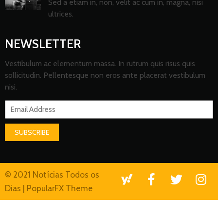
Sed a etiam in, non, velit ac cum in, magna, nisi
ultrices.
NEWSLETTER
Vestibulum ac elementum massa. In rutrum quis risus quis
sollicitudin. Pellentesque non eros ante placerat vestibulum
nisi.
SUBSCRIBE
© 2021 Notícias Todos os
Dias |
PopularFX Theme