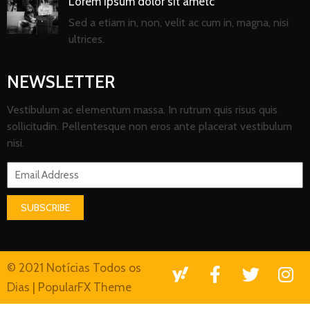
Lorem ipsum dolor sit ametc
Sed a etiam in, non, velit ac cum in, magna, nisi
ultrices.
NEWSLETTER
Vestibulum ac elementum massa. In rutrum quis risus quis
sollicitudin. Pellentesque non eros ante placerat vestibulum
nisi.
SUBSCRIBE
© 2021 Notícias Todos os
Dias |
PopularFX Theme