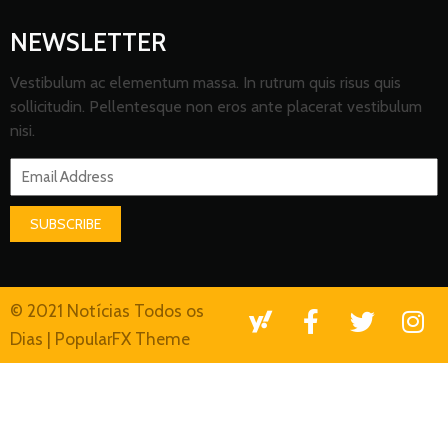
NEWSLETTER
Vestibulum ac elementum massa. In rutrum quis risus quis
sollicitudin. Pellentesque non eros ante placerat vestibulum
nisi.
SUBSCRIBE
© 2021 Notícias Todos os
Dias |
PopularFX Theme