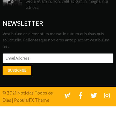
Sed a etiam in, non, velit ac cum in, magna, nisi
ultrices.
NEWSLETTER
Vestibulum ac elementum massa. In rutrum quis risus quis
sollicitudin. Pellentesque non eros ante placerat vestibulum
nisi.
SUBSCRIBE
© 2021 Notícias Todos os
Dias |
PopularFX Theme