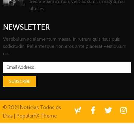
Sed a etiam in, non, velit ac cum in, magna, nisi
ultrices.
NEWSLETTER
Vestibulum ac elementum massa. In rutrum quis risus quis
sollicitudin. Pellentesque non eros ante placerat vestibulum
nisi.
SUBSCRIBE
© 2021 Notícias Todos os
Dias |
PopularFX Theme