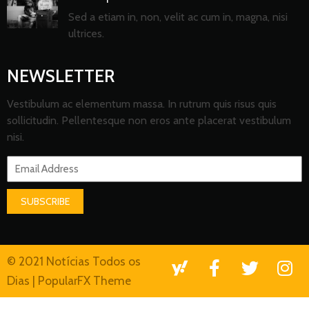
Sed a etiam in, non, velit ac cum in, magna, nisi
ultrices.
NEWSLETTER
Vestibulum ac elementum massa. In rutrum quis risus quis
sollicitudin. Pellentesque non eros ante placerat vestibulum
nisi.
SUBSCRIBE
© 2021 Notícias Todos os
Dias |
PopularFX Theme