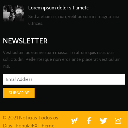
Lorem ipsum dolor sit ametc
Sed a etiam in, non, velit ac cum in, magna, nisi
ultrices.
NEWSLETTER
Vestibulum ac elementum massa. In rutrum quis risus quis
sollicitudin. Pellentesque non eros ante placerat vestibulum
nisi.
SUBSCRIBE
© 2021 Notícias Todos os
Dias |
PopularFX Theme