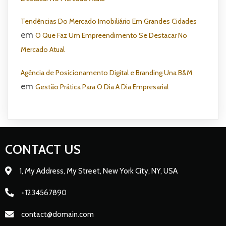
Tendências Do Mercado Imobiliário Em Grandes Cidades
em
O Que Faz Um Empreendimento Se Destacar No
Mercado Atual
Agência de Posicionamento Digital e Branding Una B&M
em
Gestão Prática Para O Dia A Dia Empresarial
CONTACT US
1, My Address, My Street, New York City, NY, USA
+1234567890
contact@domain.com