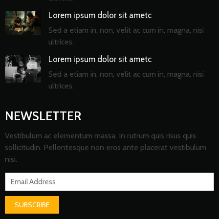
Lorem ipsum dolor sit ametc
Sed a etiam in, non, velit ac cum in, magna, nisi
ultrices.
Lorem ipsum dolor sit ametc
Sed a etiam in, non, velit ac cum in, magna, nisi
ultrices.
NEWSLETTER
Vestibulum ac elementum massa. In rutrum quis risus quis
sollicitudin. Pellentesque non eros ante placerat vestibulum
nisi.
SUBSCRIBE