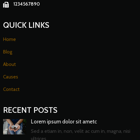
1234567890
QUICK LINKS
Home
Blog
About
Causes
Contact
RECENT POSTS
Lorem ipsum dolor sit ametc
Sed a etiam in, non, velit ac cum in, magna, nisi
ultrices.