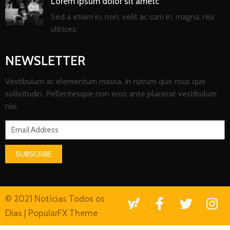
Lorem ipsum dolor sit ametc
Sed a etiam in, non, velit ac cum in, magna, nisi
ultrices.
NEWSLETTER
Vestibulum ac elementum massa. In rutrum quis risus quis
sollicitudin. Pellentesque non eros ante placerat vestibulum
nisi.
SUBSCRIBE
© 2021 Notícias Todos os
Dias |
PopularFX Theme