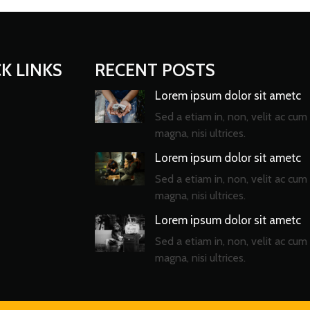
K LINKS
RECENT POSTS
Lorem ipsum dolor sit ametc
Sed a etiam in, non, velit ac cum 
magna, nisi ultrices.
Lorem ipsum dolor sit ametc
Sed a etiam in, non, velit ac cum 
magna, nisi ultrices.
Lorem ipsum dolor sit ametc
Sed a etiam in, non, velit ac cum 
magna, nisi ultrices.