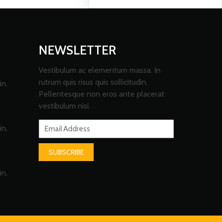
NEWSLETTER
Vestibulum ac elementum massa. In
rutrum quis risus quis sollicitudin.
in,
Pellentesque non eros ante placerat
vestibulum nisi.
in,
SUBSCRIBE
in,