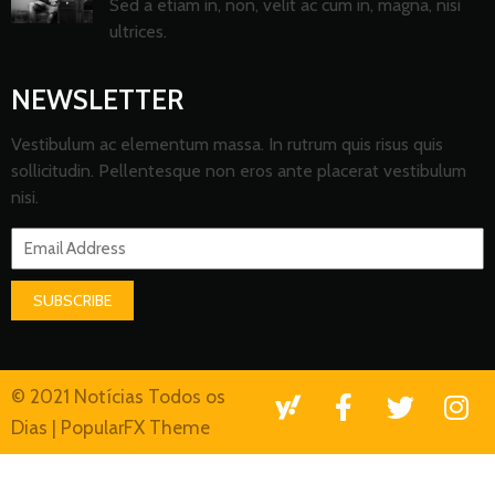
Sed a etiam in, non, velit ac cum in, magna, nisi
ultrices.
NEWSLETTER
Vestibulum ac elementum massa. In rutrum quis risus quis
sollicitudin. Pellentesque non eros ante placerat vestibulum
nisi.
SUBSCRIBE
© 2021 Notícias Todos os
Dias |
PopularFX Theme