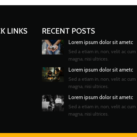
K LINKS
RECENT POSTS
Lorem ipsum dolor sit ametc
Sed a etiam in, non, velit ac cum 
magna, nisi ultrices.
Lorem ipsum dolor sit ametc
Sed a etiam in, non, velit ac cum 
magna, nisi ultrices.
Lorem ipsum dolor sit ametc
Sed a etiam in, non, velit ac cum 
magna, nisi ultrices.