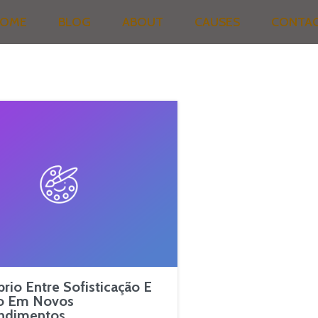
OME
BLOG
ABOUT
CAUSES
CONTA
brio Entre Sofisticação E
o Em Novos
ndimentos