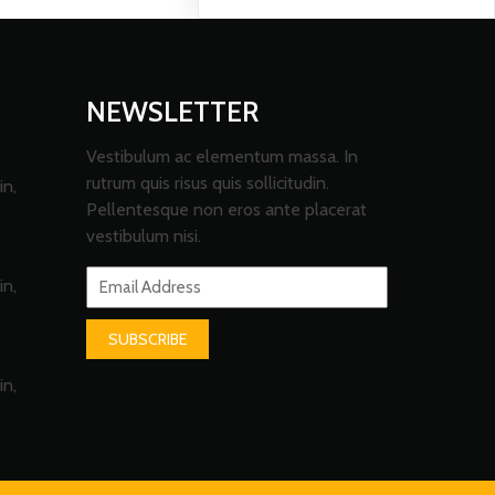
NEWSLETTER
Vestibulum ac elementum massa. In
rutrum quis risus quis sollicitudin.
in,
Pellentesque non eros ante placerat
vestibulum nisi.
in,
SUBSCRIBE
in,