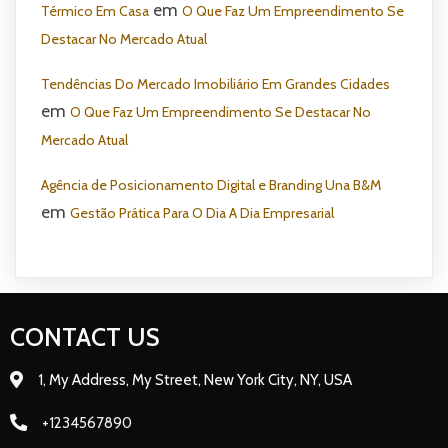
em
Térmico Em Casa
O Que Faz Um Empreendimento Se
Destacar No Mercado Atual
Tendências Do Mercado Imobiliário Em Grandes Cidades
em
O Que Faz Um Empreendimento Se Destacar No
Mercado Atual
Agência de Posicionamento Digital e Branding Una B&M
em
Gestão Prática Para O Dia A Dia Empresarial
CONTACT US
1, My Address, My Street, New York City, NY, USA
+1234567890