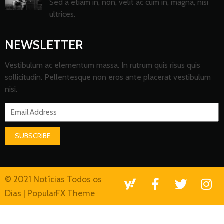
Sed a etiam in, non, velit ac cum in, magna, nisi
ultrices.
NEWSLETTER
Vestibulum ac elementum massa. In rutrum quis risus quis
sollicitudin. Pellentesque non eros ante placerat vestibulum
nisi.
SUBSCRIBE
© 2021 Notícias Todos os
Dias |
PopularFX Theme