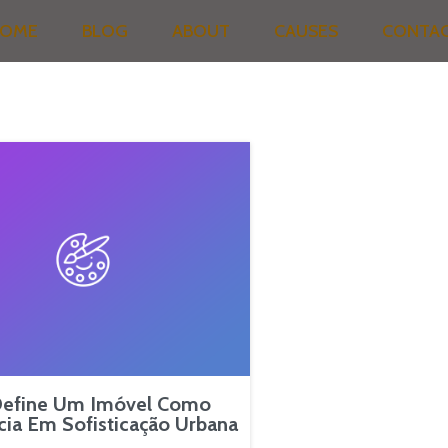
OME
BLOG
ABOUT
CAUSES
CONTA
efine Um Imóvel Como
cia Em Sofisticação Urbana