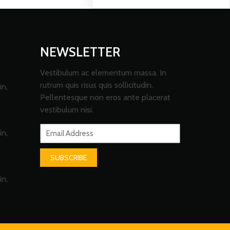
NEWSLETTER
Vestibulum ac elementum massa. In
rutrum quis risus quis sollicitudin.
in,
Pellentesque non eros ante placerat
vestibulum nisi.
in,
SUBSCRIBE
in,