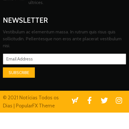
ultrices.
NEWSLETTER
Vestibulum ac elementum massa. In rutrum quis risus quis
sollicitudin. Pellentesque non eros ante placerat vestibulum
nisi.
SUBSCRIBE
© 2021 Notícias Todos os
Dias |
PopularFX Theme