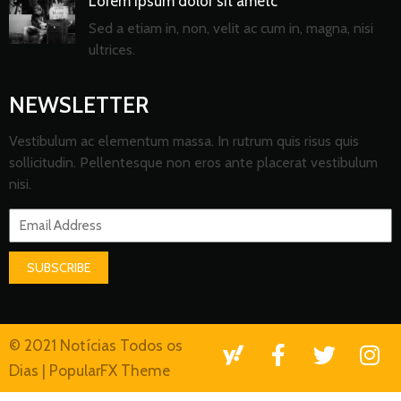
Lorem ipsum dolor sit ametc
Sed a etiam in, non, velit ac cum in, magna, nisi
ultrices.
NEWSLETTER
Vestibulum ac elementum massa. In rutrum quis risus quis
sollicitudin. Pellentesque non eros ante placerat vestibulum
nisi.
SUBSCRIBE
© 2021 Notícias Todos os
Dias |
PopularFX Theme