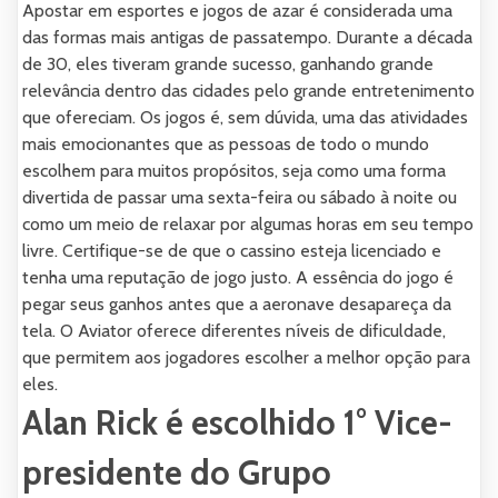
Apostar em esportes e jogos de azar é considerada uma
das formas mais antigas de passatempo. Durante a década
de 30, eles tiveram grande sucesso, ganhando grande
relevância dentro das cidades pelo grande entretenimento
que ofereciam. Os jogos é, sem dúvida, uma das atividades
mais emocionantes que as pessoas de todo o mundo
escolhem para muitos propósitos, seja como uma forma
divertida de passar uma sexta-feira ou sábado à noite ou
como um meio de relaxar por algumas horas em seu tempo
livre. Certifique-se de que o cassino esteja licenciado e
tenha uma reputação de jogo justo. A essência do jogo é
pegar seus ganhos antes que a aeronave desapareça da
tela. O Aviator oferece diferentes níveis de dificuldade,
que permitem aos jogadores escolher a melhor opção para
eles.
Alan Rick é escolhido 1° Vice-
presidente do Grupo