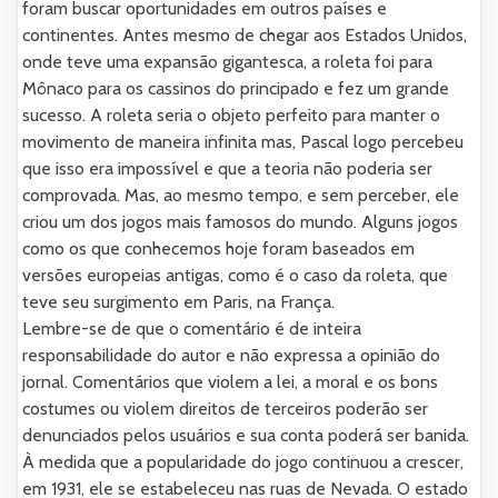
foram buscar oportunidades em outros países e
continentes. Antes mesmo de chegar aos Estados Unidos,
onde teve uma expansão gigantesca, a roleta foi para
Mônaco para os cassinos do principado e fez um grande
sucesso. A roleta seria o objeto perfeito para manter o
movimento de maneira infinita mas, Pascal logo percebeu
que isso era impossível e que a teoria não poderia ser
comprovada. Mas, ao mesmo tempo, e sem perceber, ele
criou um dos jogos mais famosos do mundo. Alguns jogos
como os que conhecemos hoje foram baseados em
versões europeias antigas, como é o caso da roleta, que
teve seu surgimento em Paris, na França.
Lembre-se de que o comentário é de inteira
responsabilidade do autor e não expressa a opinião do
jornal. Comentários que violem a lei, a moral e os bons
costumes ou violem direitos de terceiros poderão ser
denunciados pelos usuários e sua conta poderá ser banida.
À medida que a popularidade do jogo continuou a crescer,
em 1931, ele se estabeleceu nas ruas de Nevada. O estado