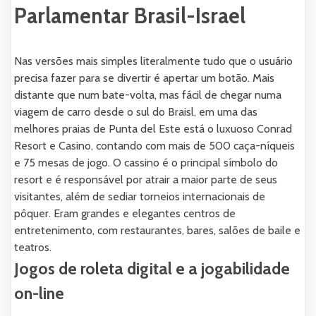
Parlamentar Brasil-Israel
Nas versões mais simples literalmente tudo que o usuário
precisa fazer para se divertir é apertar um botão. Mais
distante que num bate-volta, mas fácil de chegar numa
viagem de carro desde o sul do Braisl, em uma das
melhores praias de Punta del Este está o luxuoso Conrad
Resort e Casino, contando com mais de 500 caça-níqueis
e 75 mesas de jogo. O cassino é o principal símbolo do
resort e é responsável por atrair a maior parte de seus
visitantes, além de sediar torneios internacionais de
pôquer. Eram grandes e elegantes centros de
entretenimento, com restaurantes, bares, salões de baile e
teatros.
Jogos de roleta digital e a jogabilidade
on-line