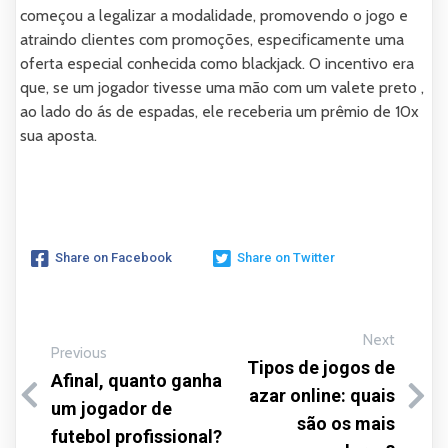
começou a legalizar a modalidade, promovendo o jogo e
atraindo clientes com promoções, especificamente uma
oferta especial conhecida como blackjack. O incentivo era
que, se um jogador tivesse uma mão com um valete preto ,
ao lado do ás de espadas, ele receberia um prêmio de 10x
sua aposta.
Share on Facebook
Share on Twitter
Next
Previous
Tipos de jogos de
Afinal, quanto ganha
azar online: quais
um jogador de
são os mais
futebol profissional?