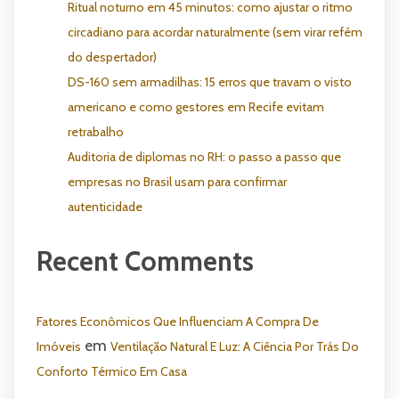
Ritual noturno em 45 minutos: como ajustar o ritmo
circadiano para acordar naturalmente (sem virar refém
do despertador)
DS-160 sem armadilhas: 15 erros que travam o visto
americano e como gestores em Recife evitam
retrabalho
Auditoria de diplomas no RH: o passo a passo que
empresas no Brasil usam para confirmar
autenticidade
Recent Comments
Fatores Econômicos Que Influenciam A Compra De
em
Imóveis
Ventilação Natural E Luz: A Ciência Por Trás Do
Conforto Térmico Em Casa