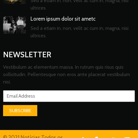
Sed a etiam in, non, velit ac cum in, magna, nisi
ultrices.
Lorem ipsum dolor sit ametc
Sed a etiam in, non, velit ac cum in, magna, nisi
ultrices.
NEWSLETTER
Vestibulum ac elementum massa. In rutrum quis risus quis
sollicitudin. Pellentesque non eros ante placerat vestibulum
nisi.
SUBSCRIBE
© 2021 Notícias Todos os