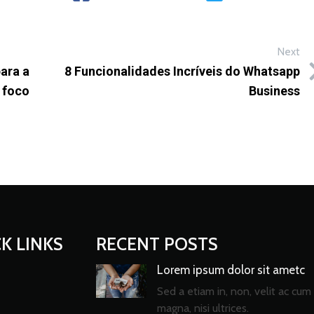
Next
ara a
8 Funcionalidades Incríveis do Whatsapp
 foco
Business
K LINKS
RECENT POSTS
Lorem ipsum dolor sit ametc
Sed a etiam in, non, velit ac cum 
magna, nisi ultrices.