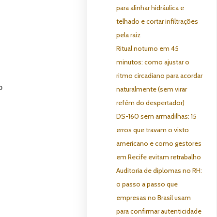
para alinhar hidráulica e
telhado e cortar infiltrações
pela raiz
Ritual noturno em 45
minutos: como ajustar o
ritmo circadiano para acordar
o
naturalmente (sem virar
refém do despertador)
DS-160 sem armadilhas: 15
erros que travam o visto
americano e como gestores
em Recife evitam retrabalho
Auditoria de diplomas no RH:
o passo a passo que
empresas no Brasil usam
para confirmar autenticidade