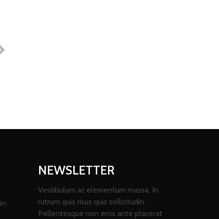
NEWSLETTER
Vestibulum ac elementum massa. In
rutrum quis risus quis sollicitudin.
in,
Pellentesque non eros ante placerat