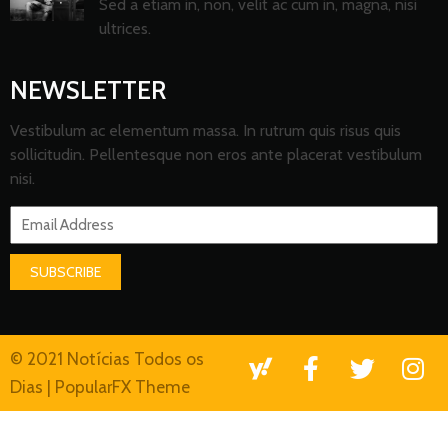
Sed a etiam in, non, velit ac cum in, magna, nisi
ultrices.
NEWSLETTER
Vestibulum ac elementum massa. In rutrum quis risus quis
sollicitudin. Pellentesque non eros ante placerat vestibulum
nisi.
SUBSCRIBE
© 2021 Notícias Todos os
Dias |
PopularFX Theme